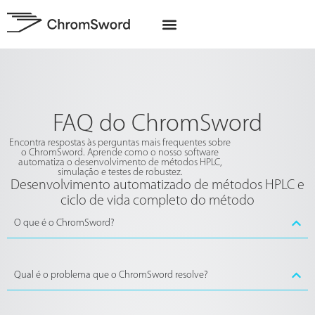
Sobre nós
Projetos da UE
FAQ do ChromSword
Encontra respostas às perguntas mais frequentes sobre
o ChromSword. Aprende como o nosso software
automatiza o desenvolvimento de métodos HPLC,
simulação e testes de robustez.
Desenvolvimento automatizado de métodos HPLC e
ciclo de vida completo do método
O que é o ChromSword?
Qual é o problema que o ChromSword resolve?