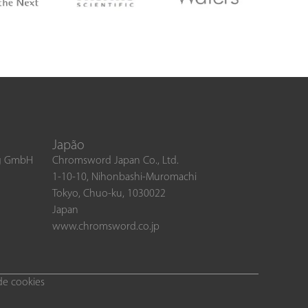
Japão
ng GmbH
Chromsword Japan Co., Ltd.
1-10-10, Nihonbashi-Muromachi
Tokyo, Chuo-ku, 1030022
Japan
www.chromsword.co.jp
 de cookies