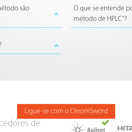
método são
O que se entende po
método de HPLC”?
?
Ligue-se com o ChromSword
cedores de