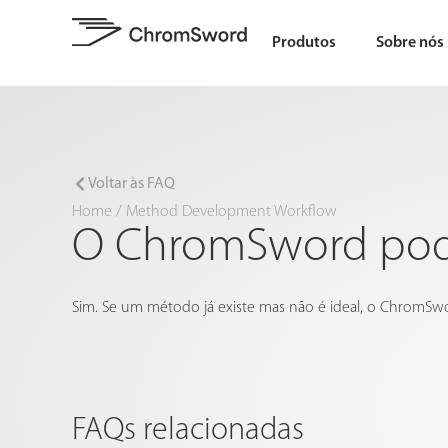
Produtos
Sobre nós
Voltar às FAQ
Home
/
Method Development Workflow
O ChromSword pode
Sim. Se um método já existe mas não é ideal, o ChromS
FAQs relacionadas