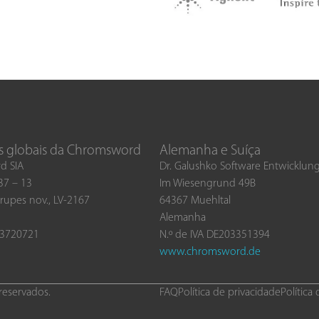
s globais da Chromsword
Alemanha e Suíça
d SIA
Dr. Galushko Software Entwicklu
 37 – 13
Im Wiesengrund 49B
rupes nov., LV-2167
64367 Muehltal
Alemanha
03720721
N.º de IVA DE203351394
www.chromsword.de
reservados.
FAQ
Política de privacidade
Política