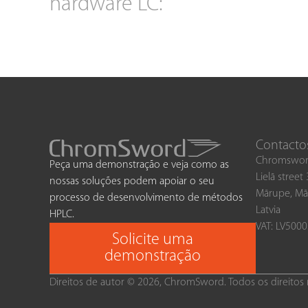
hardware LC:
Contacto
Chromswor
Peça uma demonstração e veja como as
Lielā street
nossas soluções podem apoiar o seu
Mārupe, Mā
processo de desenvolvimento de métodos
Latvia
HPLC.
VAT: LV500
Solicite uma
demonstração
Direitos de autor © 2026, ChromSword. Todos os direitos 