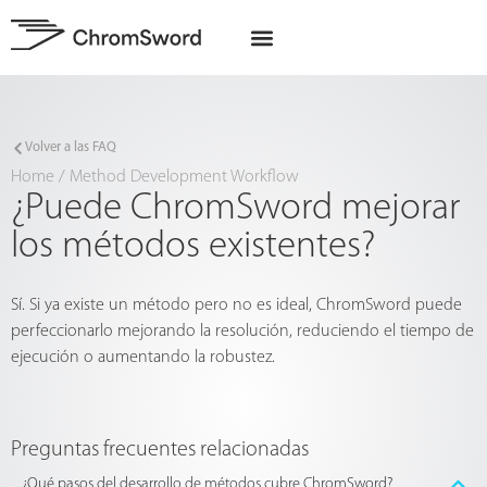
Quiénes somos
Proyectos de la UE
Volver a las FAQ
Home
/
Method Development Workflow
¿Puede ChromSword mejorar
los métodos existentes?
Sí. Si ya existe un método pero no es ideal, ChromSword puede
perfeccionarlo mejorando la resolución, reduciendo el tiempo de
ejecución o aumentando la robustez.
Preguntas frecuentes relacionadas
¿Qué pasos del desarrollo de métodos cubre ChromSword?