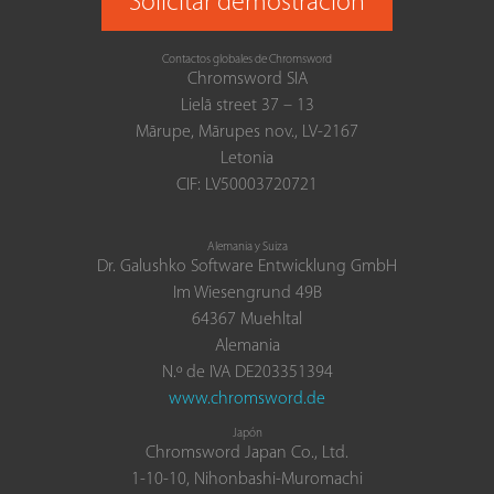
Solicitar demostración
Contactos globales de Chromsword
Chromsword SIA
Lielā street 37 – 13
Mārupe, Mārupes nov., LV-2167
Letonia
CIF: LV50003720721
Alemania y Suiza
Dr. Galushko Software Entwicklung GmbH
Im Wiesengrund 49B
64367 Muehltal
Alemania
N.º de IVA DE203351394
www.chromsword.de
Japón
Chromsword Japan Co., Ltd.
1-10-10, Nihonbashi-Muromachi