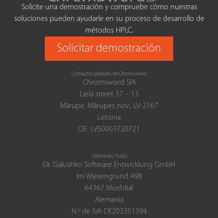
Solicite una demostración y compruebe cómo nuestras
soluciones pueden ayudarle en su proceso de desarrollo de
métodos HPLC.
Solicitar demostración
Contactos globales de Chromsword
Chromsword SIA
Lielā street 37 – 13
Mārupe, Mārupes nov., LV-2167
Letonia
CIF: LV50003720721
Alemania y Suiza
Dr. Galushko Software Entwicklung GmbH
Im Wiesengrund 49B
64367 Muehltal
Alemania
N.º de IVA DE203351394