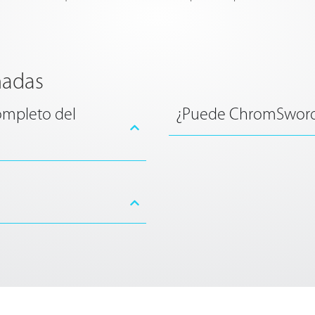
nadas
ompleto del
¿Puede ChromSword 