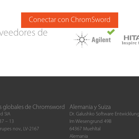
Conectar con ChromSword
oveedores de
s globales de Chromsword
Alemania y Suiza
d SIA
Dr. Galushko Software Entwicklu
 37 – 13
Im Wiesengrund 49B
rupes nov., LV-2167
64367 Muehltal
Alemania