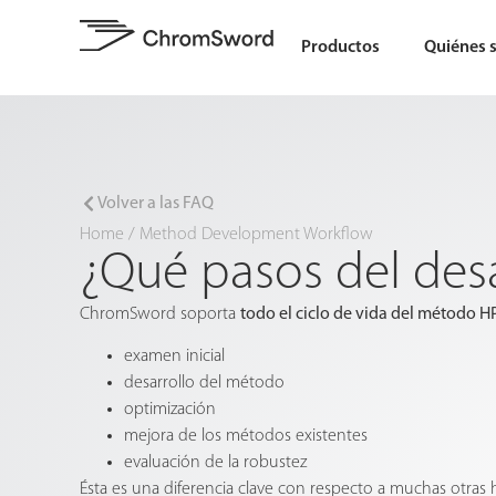
Productos
Quiénes 
Volver a las FAQ
Home
/
Method Development Workflow
¿Qué pasos del de
ChromSword soporta
todo el ciclo de vida del método H
examen inicial
desarrollo del método
optimización
mejora de los métodos existentes
evaluación de la robustez
Ésta es una diferencia clave con respecto a muchas otras 