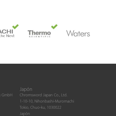
Japón
ng GmbH
Chromsword Japan Co., Ltd.
1-10-10, Nihonbashi-Muromachi
Tokio, Chuo-ku, 1030022
Japón