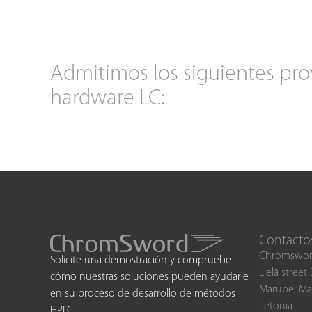
Admitimos los siguientes pr
hardware LC:
Contacto
Chromswor
Solicite una demostración y compruebe
Lielā street
cómo nuestras soluciones pueden ayudarle
Mārupe, Mā
en su proceso de desarrollo de métodos
Letonia
HPLC.