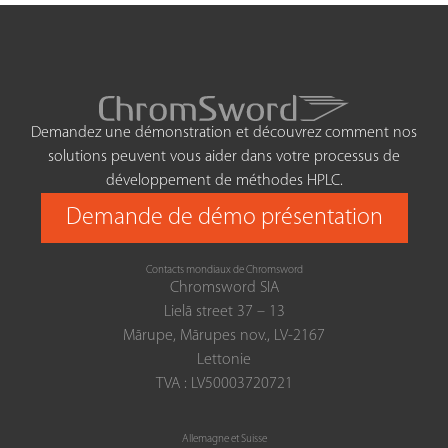
Demandez une démonstration et découvrez comment nos
solutions peuvent vous aider dans votre processus de
développement de méthodes HPLC.
Demande de démo présentation
Contacts mondiaux de Chromsword
Chromsword SIA
Lielā street 37 – 13
Mārupe, Mārupes nov., LV-2167
Lettonie
TVA : LV50003720721
Allemagne et Suisse