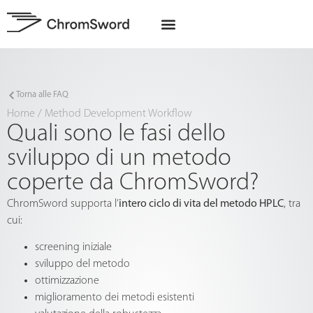
Chi siamo
Progetti UE
Torna alle FAQ
Home
/
Method Development Workflow
Quali sono le fasi dello
sviluppo di un metodo
coperte da ChromSword?
ChromSword supporta l’
intero ciclo di vita del metodo HPLC
, tra
cui:
screening iniziale
sviluppo del metodo
ottimizzazione
miglioramento dei metodi esistenti