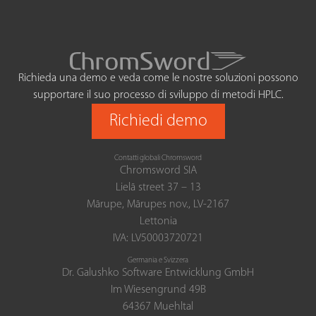
Richieda una demo e veda come le nostre soluzioni possono
supportare il suo processo di sviluppo di metodi HPLC.
Richiedi demo
Contatti globali Chromsword
Chromsword SIA
Lielā street 37 – 13
Mārupe, Mārupes nov., LV-2167
Lettonia
IVA: LV50003720721
Germania e Svizzera
Dr. Galushko Software Entwicklung GmbH
Im Wiesengrund 49B
64367 Muehltal