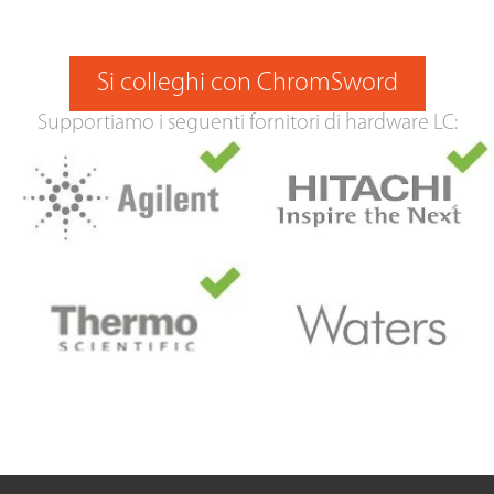
Si colleghi con ChromSword
Supportiamo i seguenti fornitori di hardware LC: