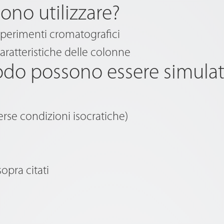
sono utilizzare?
 esperimenti cromatografici
 caratteristiche delle colonne
odo possono essere simulate
erse condizioni isocratiche)
opra citati