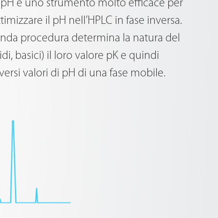
l pH è uno strumento molto efficace per
izzare il pH nell’HPLC in fase inversa.
conda procedura determina la natura del
i, basici) il loro valore pK e quindi
versi valori di pH di una fase mobile.