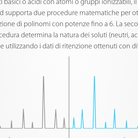
asici o acidi con atomi o gruppi ionizzabili, i
 supporta due procedure matematiche per ottim
azione di polinomi con potenze fino a 6. La se
dura determina la natura dei soluti (neutri, acid
ne utilizzando i dati di ritenzione ottenuti con di