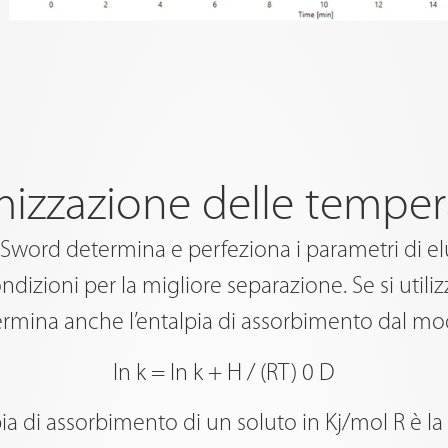
mizzazione delle temper
mSword determina e perfeziona i parametri di elu
ndizioni per la migliore separazione. Se si util
ina anche l’entalpia di assorbimento dal mode
ln k = ln k + H / (RT) 0 D
ia di assorbimento di un soluto in Kj/mol R è la