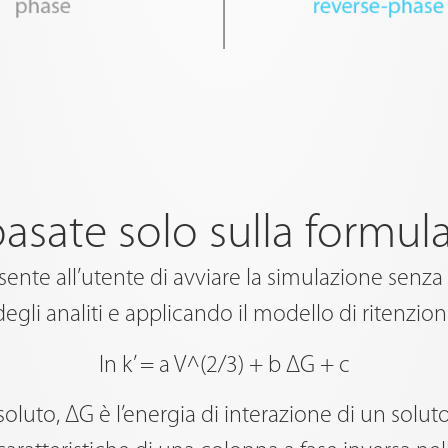
basate solo sulla formula
te all’utente di avviare la simulazione senza 
 degli analiti e applicando il modello di ritenzion
ln k’ = a V^(2/3) + b ΔG + c
luto, ΔG è l’energia di interazione di un soluto