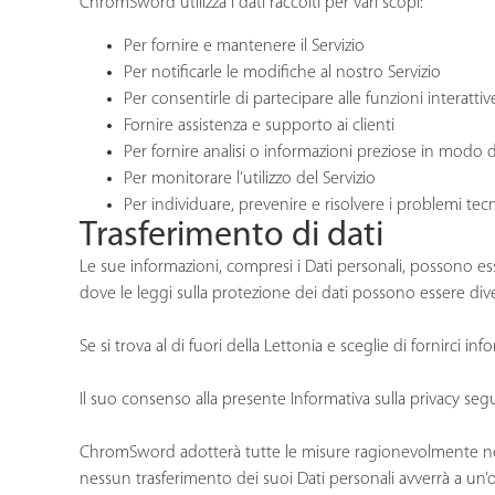
ChromSword utilizza i dati raccolti per vari scopi:
Per fornire e mantenere il Servizio
Per notificarle le modifiche al nostro Servizio
Per consentirle di partecipare alle funzioni interatti
Fornire assistenza e supporto ai clienti
Per fornire analisi o informazioni preziose in modo da
Per monitorare l’utilizzo del Servizio
Per individuare, prevenire e risolvere i problemi tecn
Trasferimento di dati
Le sue informazioni, compresi i Dati personali, possono ess
dove le leggi sulla protezione dei dati possono essere dive
Se si trova al di fuori della Lettonia e sceglie di fornirci i
Il suo consenso alla presente Informativa sulla privacy segu
ChromSword adotterà tutte le misure ragionevolmente necess
nessun trasferimento dei suoi Dati personali avverrà a un’o