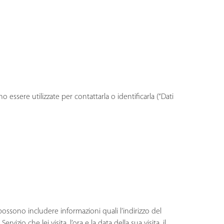
essere utilizzate per contattarla o identificarla (“Dati
 possono includere informazioni quali l’indirizzo del
zio che lei visita, l’ora e la data della sua visita, il