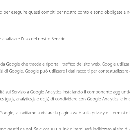
o per eseguire questi compiti per nostro conto e sono obbligate a non d
e analizzare l’uso del nostro Servizio.
da Google che traccia e riporta il traffico del sito web. Google utilizza 
izi di Google. Google può utilizzare i dati raccolti per contestualizzare
ività sul Servizio a Google Analytics installando il componente aggiun
(ga.js, analytics.js e dc.js) di condividere con Google Analytics le inform
 Google, la invitiamo a visitare la pagina web sulla privacy e i termini 
no gestiti da noi. Se clicca su un link di terzi, sarà indirizzato al sito