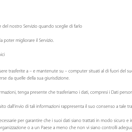
ve del nostro Servizio quando sceglie di farlo
 poter migliorare il Servizio.
ici
ere trasferite a – e mantenute su – computer situati al di fuori del suo
rse da quelle della sua giurisdizione.
nformazioni, tenga presente che trasferiamo i dati, compresi i Dati persona
ito dall’invio di tali informazioni rappresenta il suo consenso a tale tr
arie per garantire che i suoi dati siano trattati in modo sicuro e in
rganizzazione o a un Paese a meno che non vi siano controlli adeguati 