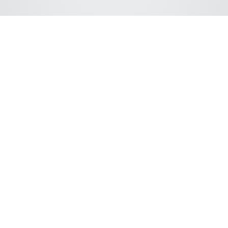
Caratteristiche del
confronto dei migliori
risultati
Con ReportViewer avrete accesso a una
potente piattaforma per la revisione e il
confronto dei dati all’interno di una singola
analisi o tra più analisi. La nostra piattaforma