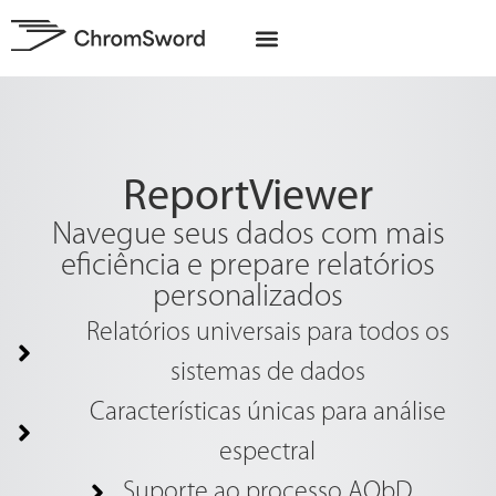
Sobre nós
Projetos da UE
ReportViewer
Navegue seus dados com mais
eficiência e prepare relatórios
personalizados
Relatórios universais para todos os
sistemas de dados
Características únicas para análise
espectral
Suporte ao processo AQbD