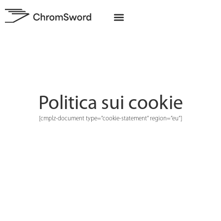
Chi siamo
Progetti UE
Politica sui cookie
[cmplz-document type=”cookie-statement” region=”eu”]