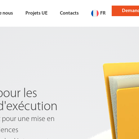
Demand
e nous
Projets UE
Contacts
FR
our les
d'exécution
et pour une mise en
riences