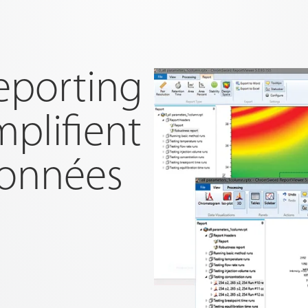
reporting
mplifient
données