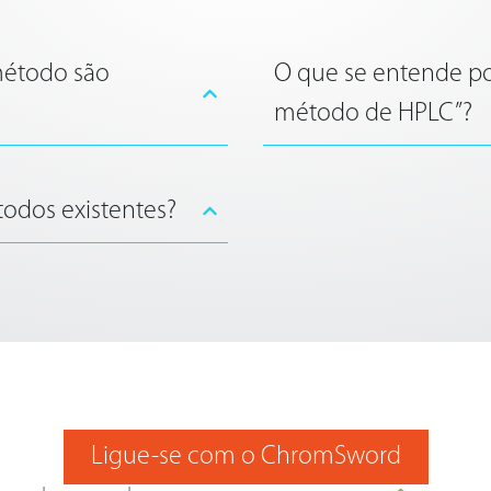
método são
O que se entende po
método de HPLC”?
dos existentes?
Ligue-se com o ChromSword