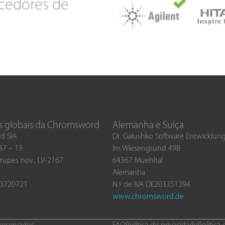
cedores de
s globais da Chromsword
Alemanha e Suíça
d SIA
Dr. Galushko Software Entwicklu
 37 – 13
Im Wiesengrund 49B
rupes nov., LV-2167
64367 Muehltal
Alemanha
03720721
N.º de IVA DE203351394
www.chromsword.de