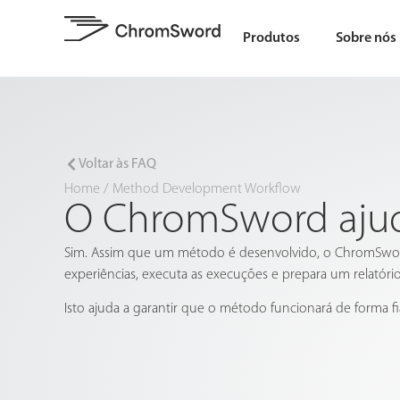
Produtos
Sobre nós
Voltar às FAQ
Home
/
Method Development Workflow
O ChromSword ajuda
Sim. Assim que um método é desenvolvido, o ChromSwor
experiências, executa as execuções e prepara um relatóri
Isto ajuda a garantir que o método funcionará de forma fiáv