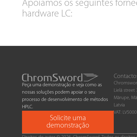
Apoiamos os seguintes forne
hardware LC:
Contacto
Chromswor
Peça uma demonstração e veja como as
Lielā street
nossas soluções podem apoiar o seu
Mārupe, Mā
processo de desenvolvimento de métodos
Latvia
HPLC.
VAT: LV500
Solicite uma
demonstração