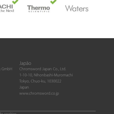
Japão
ng GmbH
Chromsword Japan Co., Ltd.
1-10-10, Nihonbashi-Muromachi
Tokyo, Chuo-ku, 1030022
Japan
www.chromsword.co.jp