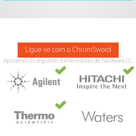
Ligue-se com o ChromSword
Apoiamos os seguintes fornecedores de hardware LC: