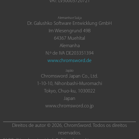
VAT: LV50003720721
Alemanha e Suíça
Dr. Galushko Software Entwicklung GmbH
Im Wiesengrund 49B
64367 Muehltal
Alemanha
N.º de IVA DE203351394
www.chromsword.de
Japão
Chromsword Japan Co., Ltd.
1-10-10, Nihonbashi-Muromachi
Tokyo, Chuo-ku, 1030022
Japan
www.chromsword.co.jp
Direitos de autor © 2026, ChromSword. Todos os direitos
reservados.