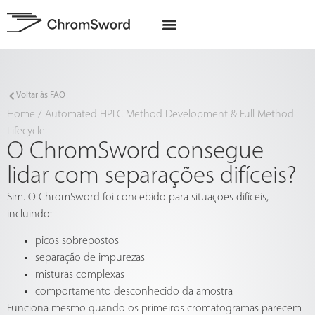
Sobre nós
Projetos da UE
Voltar às FAQ
Home
/
Automated HPLC Method Development & Full Method
Lifecycle
O ChromSword consegue
lidar com separações difíceis?
Sim. O ChromSword foi concebido para situações difíceis,
incluindo:
picos sobrepostos
separação de impurezas
misturas complexas
comportamento desconhecido da amostra
Funciona mesmo quando os primeiros cromatogramas parecem