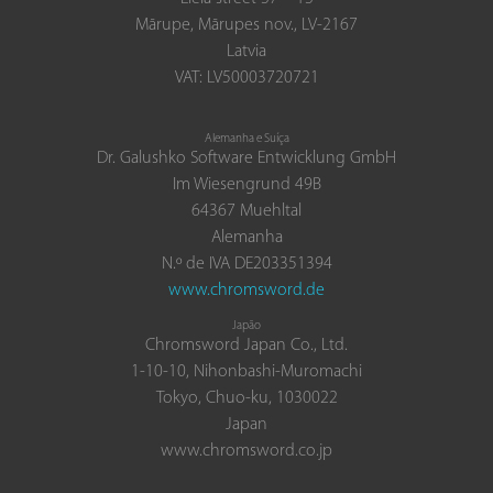
Mārupe, Mārupes nov., LV-2167
Latvia
VAT: LV50003720721
Alemanha e Suíça
Dr. Galushko Software Entwicklung GmbH
Im Wiesengrund 49B
64367 Muehltal
Alemanha
N.º de IVA DE203351394
www.chromsword.de
Japão
Chromsword Japan Co., Ltd.
1-10-10, Nihonbashi-Muromachi
Tokyo, Chuo-ku, 1030022
Japan
www.chromsword.co.jp