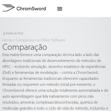
Sobre nós
Projetos da UE
Voltar às FAQ
Home
/
Comparison to Other Software
Comparação
Esta matriz fornece uma comparação técnica lado a lado das
abordagens tradicionais de desenvolvimento de métodos de
HPLC – incluindo simulação, desenho estatístico de experiências
(DoE) e ferramentas de modelação – contra a ChromSword.
Enquanto as ferramentas tradicionais oferecem capacidades
limitadas ou requerem um método inicial pré-existente, o
ChromSword oferece uma solução totalmente automatizada e de
auto-aprendizagem que lida nativamente com picos não
resolvidos, amostras complexas/desconhecidas, química de
moléculas grandes e todo o ciclo de vida do método, incluindo o