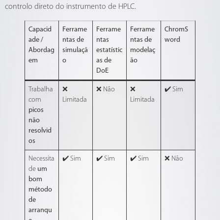
controlo direto do instrumento de HPLC.
Capacid
Ferrame
Ferrame
Ferrame
ChromS
ade /
ntas de
ntas
ntas de
word
Abordag
simulaçã
estatístic
modelaç
em
o
as de
ão
DoE
Trabalha
❌
❌ Não
❌
✔️ Sim
com
Limitada
Limitada
picos
não
resolvid
os
Necessita
✔️ Sim
✔️ Sim
✔️ Sim
❌ Não
de
um
bom
método
de
arranqu