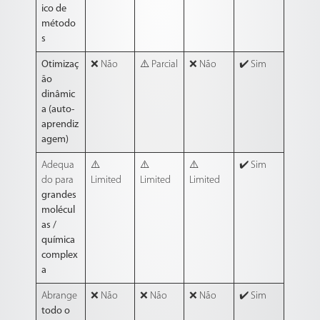
ico de
método
s
Otimizaç
❌ Não
⚠️ Parcial
❌ Não
✔️ Sim
ão
dinâmic
a (auto-
aprendiz
agem)
Adequa
⚠️
⚠️
⚠️
✔️ Sim
do para
Limited
Limited
Limited
grandes
molécul
as /
química
complex
a
Abrange
❌ Não
❌ Não
❌ Não
✔️ Sim
todo o