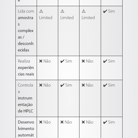
e
Lida com
⚠️
⚠️
⚠️
✔️ Sim
amostra
Limited
Limited
Limited
s
complex
as /
desconh
ecidas
Realiza
❌ Não
✔️ Sim
❌ Não
✔️ Sim
experiên
cias reais
Controla
❌ Não
✔️ Sim
❌ Não
✔️ Sim
a
instrum
entação
de HPLC
Desenvo
❌ Não
❌ Não
❌ Não
✔️ Sim
lvimento
automát