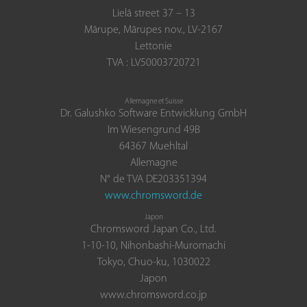
Lielā street 37 – 13
Mārupe, Mārupes nov., LV-2167
Lettonie
TVA : LV50003720721
Allemagne et Suisse
Dr. Galushko Software Entwicklung GmbH
Im Wiesengrund 49B
64367 Muehltal
Allemagne
N° de TVA DE203351394
www.chromsword.de
Japon
Chromsword Japan Co., Ltd.
1-10-10, Nihonbashi-Muromachi
Tokyo, Chuo-ku, 1030022
Japon
www.chromsword.co.jp