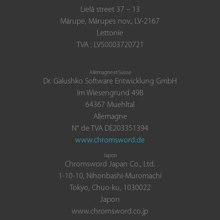
Lielā street 37 – 13
Mārupe, Mārupes nov., LV-2167
Lettonie
TVA : LV50003720721
Allemagne et Suisse
Dr. Galushko Software Entwicklung GmbH
Im Wiesengrund 49B
64367 Muehltal
Allemagne
N° de TVA DE203351394
www.chromsword.de
Japon
Chromsword Japan Co., Ltd.
1-10-10, Nihonbashi-Muromachi
Tokyo, Chuo-ku, 1030022
Japon
www.chromsword.co.jp