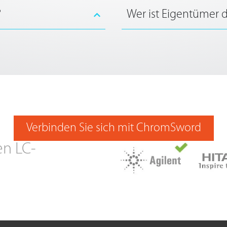
?
Wer ist Eigentümer 
Verbinden Sie sich mit ChromSword
en LC-