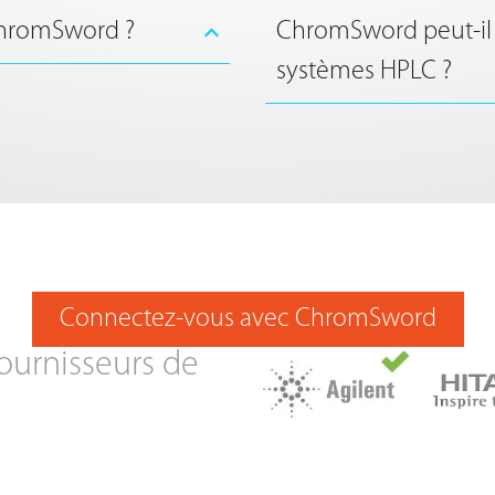
 ChromSword ?
ChromSword peut-il 
systèmes HPLC ?
Connectez-vous avec ChromSword
ournisseurs de