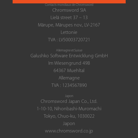
Contacts mondiaux de Chromsword
Chromsword SIA
Lielā street 37 – 13
Mārupe, Mārupes nov., LV-2167
Lettonie
TVA : LV50003720721
Allemagne et Suisse
Galushko Software Entwicklung GmbH
Im Wiesengrund 49B
64367 Muehltal
Allemagne
TVA : 1234567890
Japon
Chromsword Japan Co., Ltd.
1-10-10, Nihonbashi-Muromachi
Tokyo, Chuo-ku, 1030022
Japon
www.chromsword.co.jp