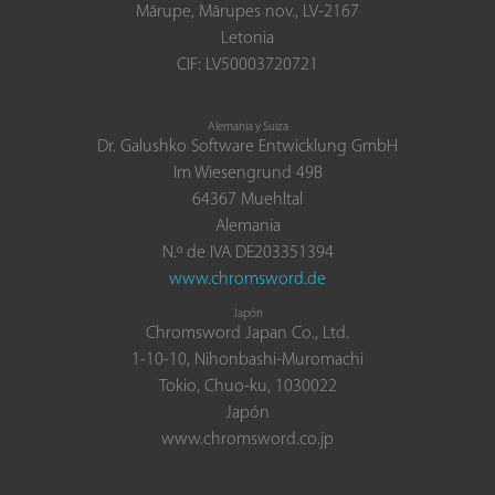
Mārupe, Mārupes nov., LV-2167
Letonia
CIF: LV50003720721
Alemania y Suiza
Dr. Galushko Software Entwicklung GmbH
Im Wiesengrund 49B
64367 Muehltal
Alemania
N.º de IVA DE203351394
www.chromsword.de
Japón
Chromsword Japan Co., Ltd.
1-10-10, Nihonbashi-Muromachi
Tokio, Chuo-ku, 1030022
Japón
www.chromsword.co.jp