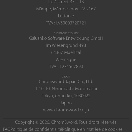
Lielā street 37 – 13
Mārupe, Mārupes nov., LV-2167
Lettonie
TVA : LV50003720721
Allemagne et Suisse
Galushko Software Entwicklung GmbH
Im Wiesengrund 49B
64367 Muehltal
Allemagne
TVA : 1234567890
Japon
Chromsword Japan Co., Ltd.
1-10-10, Nihonbashi-Muromachi
Tokyo, Chuo-ku, 1030022
Japon
www.chromsword.co.jp
Copyright © 2026, ChromSword. Tous droits réservés.
FAQ
Politique de confidentialité
Politique en matière de cookies