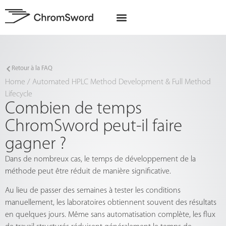
A propos de nous
Projets UE
Retour à la FAQ
Home
/
Automated HPLC Method Development & Full Method
Lifecycle
Combien de temps
ChromSword peut-il faire
gagner ?
Dans de nombreux cas, le temps de développement de la
méthode peut être réduit de manière significative.
Au lieu de passer des semaines à tester les conditions
manuellement, les laboratoires obtiennent souvent des résultats
en quelques jours. Même sans automatisation complète, les flux