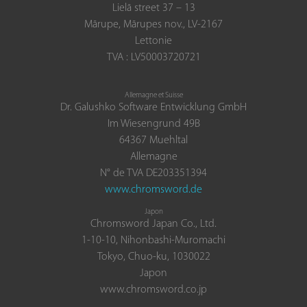
Lielā street 37 – 13
Mārupe, Mārupes nov., LV-2167
Lettonie
TVA : LV50003720721
Allemagne et Suisse
Dr. Galushko Software Entwicklung GmbH
Im Wiesengrund 49B
64367 Muehltal
Allemagne
N° de TVA DE203351394
www.chromsword.de
Japon
Chromsword Japan Co., Ltd.
1-10-10, Nihonbashi-Muromachi
Tokyo, Chuo-ku, 1030022
Japon
www.chromsword.co.jp