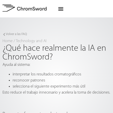
Quiénes somos
Proyectos de la UE
Volver a las FAQ
Home
/
Technology and AI
¿Qué hace realmente la IA en
ChromSword?
Ayuda al sistema:
interpretar los resultados cromatográficos
reconocer patrones
selecciona el siguiente experimento más útil
Esto reduce el trabajo innecesario y acelera la toma de decisiones.