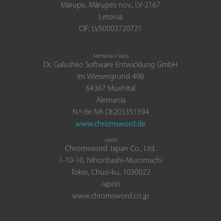
Mārupe, Mārupes nov., LV-2167
Letonia
CIF: LV50003720721
Alemania y Suiza
Dr. Galushko Software Entwicklung GmbH
Im Wiesengrund 49B
64367 Muehltal
Alemania
N.º de IVA DE203351394
www.chromsword.de
Japón
Chromsword Japan Co., Ltd.
1-10-10, Nihonbashi-Muromachi
Tokio, Chuo-ku, 1030022
Japón
www.chromsword.co.jp