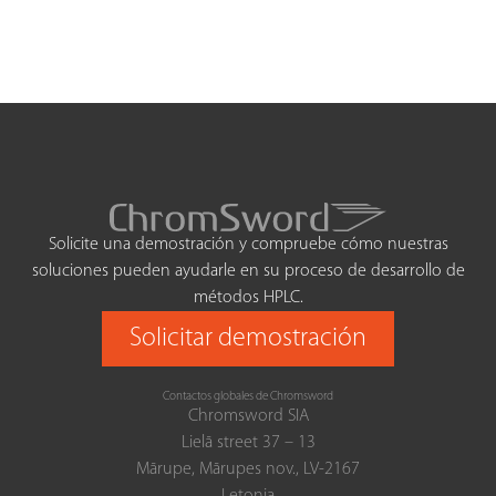
Solicite una demostración y compruebe cómo nuestras
soluciones pueden ayudarle en su proceso de desarrollo de
métodos HPLC.
Solicitar demostración
Contactos globales de Chromsword
Chromsword SIA
Lielā street 37 – 13
Mārupe, Mārupes nov., LV-2167
Letonia