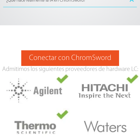
¿Qué hace realmente la IA en ChromSword?
Conectar con ChromSword
Admitimos los siguientes proveedores de hardware LC: