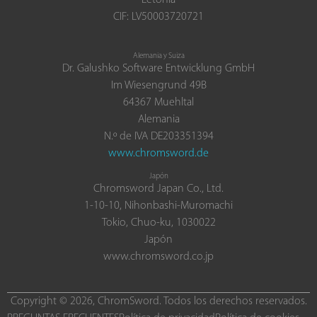
CIF: LV50003720721
Alemania y Suiza
Dr. Galushko Software Entwicklung GmbH
Im Wiesengrund 49B
64367 Muehltal
Alemania
N.º de IVA DE203351394
www.chromsword.de
Japón
Chromsword Japan Co., Ltd.
1-10-10, Nihonbashi-Muromachi
Tokio, Chuo-ku, 1030022
Japón
www.chromsword.co.jp
Copyright © 2026, ChromSword. Todos los derechos reservados.