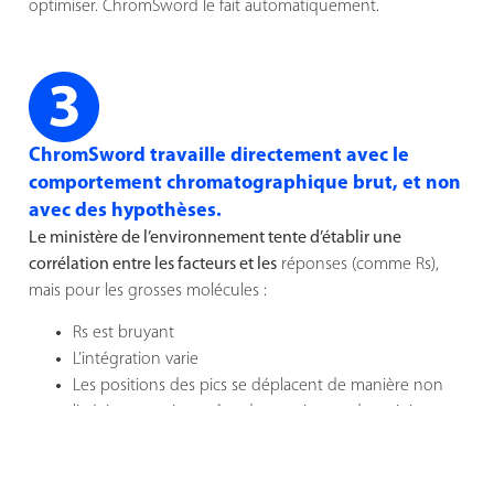
optimiser. ChromSword le fait automatiquement.
ChromSword travaille directement avec le
comportement chromatographique brut, et non
avec des hypothèses.
Le ministère de l’environnement tente d’établir une
corrélation entre les facteurs et les
réponses (comme Rs),
mais pour les grosses molécules :
Rs est bruyant
L’intégration varie
Les positions des pics se déplacent de manière non
linéaire, ce qui entraîne des maxima et des minima
marqués dans les diagrammes de résolution.
ChromSword à la place :