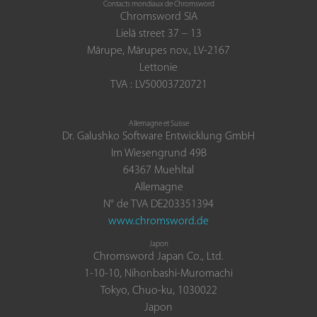
Contacts mondiaux de Chromsword
Chromsword SIA
Lielā street 37 – 13
Mārupe, Mārupes nov., LV-2167
Lettonie
TVA : LV50003720721
Allemagne et Suisse
Dr. Galushko Software Entwicklung GmbH
Im Wiesengrund 49B
64367 Muehltal
Allemagne
N° de TVA DE203351394
www.chromsword.de
Japon
Chromsword Japan Co., Ltd.
1-10-10, Nihonbashi-Muromachi
Tokyo, Chuo-ku, 1030022
Japon