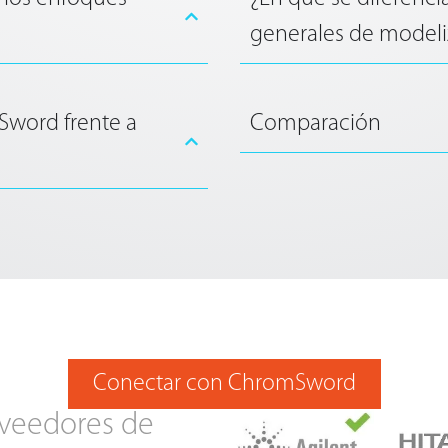
generales de modeli
mSword frente a
Comparación
Conectar con ChromSword
oveedores de