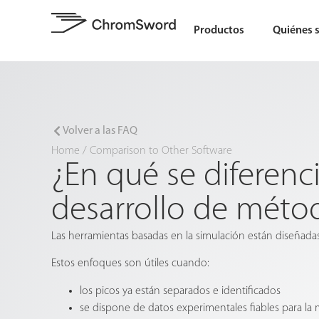
Productos
Quiénes 
Volver a las FAQ
Home
/
Comparison to Other Software
¿En qué se diferen
desarrollo de méto
Las herramientas basadas en la simulación están diseñada
Estos enfoques son útiles cuando:
los picos ya están separados e identificados
se dispone de datos experimentales fiables para la