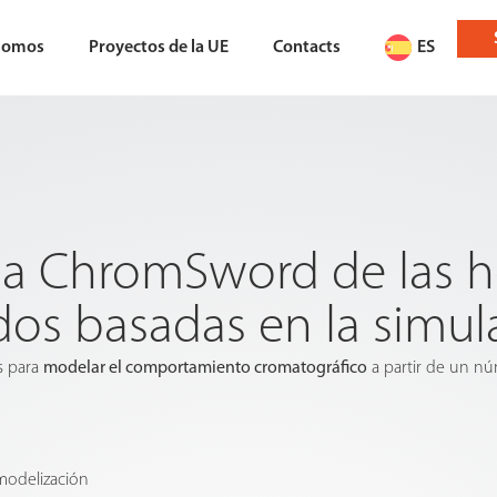
somos
Proyectos de la UE
Contacts
ES
cia ChromSword de las 
dos basadas en la simul
s para
modelar el comportamiento cromatográfico
a partir de un nú
 modelización