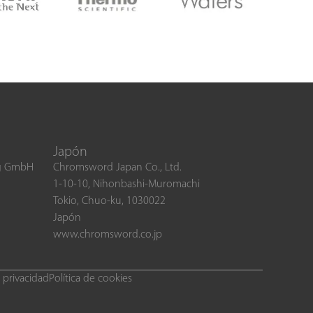
Japón
ng GmbH
Chromsword Japan Co., Ltd.
1-10-10, Nihonbashi-Muromachi
Tokio, Chuo-ku, 1030022
Japón
www.chromsword.co.jp
e privacidad
Política de cookies