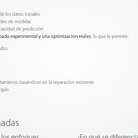
e los datos iniciales
ciles de modelar
apacidad de predicción
ibado experimental y una optimización reales
, lo que le permite:
ados
tamiento basándose en la separación existente
cipio
nadas
 los enfoques
¿En qué se diferenc