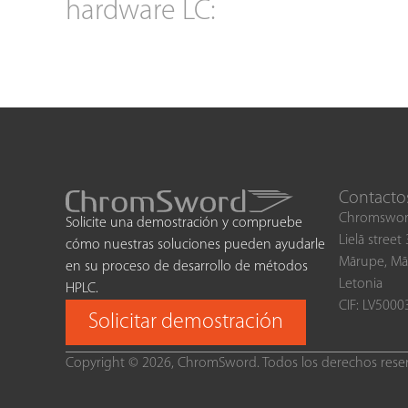
hardware LC:
Contacto
Chromswor
Solicite una demostración y compruebe
Lielā street
cómo nuestras soluciones pueden ayudarle
Mārupe, Mā
en su proceso de desarrollo de métodos
Letonia
HPLC.
CIF: LV500
Solicitar demostración
Copyright © 2026, ChromSword. Todos los derechos rese