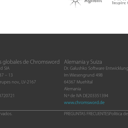
s globales de Chromsword
Alemania y Suiza
d SIA
Dr. Galushko Software Entwicklu
 37 – 13
Im Wiesengrund 49B
rupes nov., LV-2167
64367 Muehltal
Alemania
03720721
N.º de IVA DE203351394
www.chromsword.de
rvados.
PREGUNTAS FRECUENTES
Política d