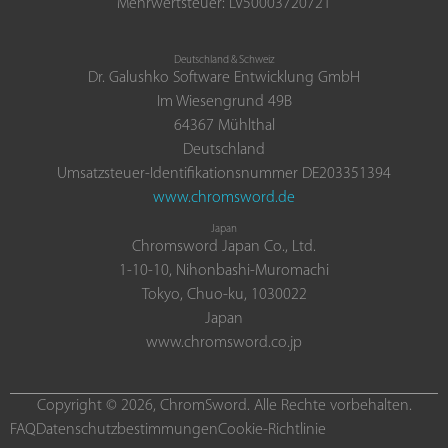
Mehrwertsteuer: LV50003720721
Deutschland & Schweiz
Dr. Galushko Software Entwicklung GmbH
Im Wiesengrund 49B
64367 Mühlthal
Deutschland
Umsatzsteuer-Identifikationsnummer DE203351394
www.chromsword.de
Japan
Chromsword Japan Co., Ltd.
1-10-10, Nihonbashi-Muromachi
Tokyo, Chuo-ku, 1030022
Japan
www.chromsword.co.jp
Copyright © 2026, ChromSword. Alle Rechte vorbehalten.
FAQ
Datenschutzbestimmungen
Cookie-Richtlinie