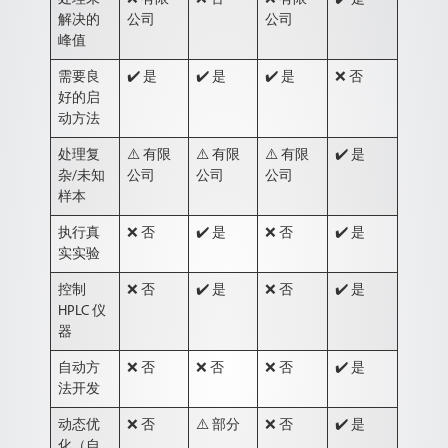
解决的
公司
公司
峰值
需要
良
✔️ 是
✔️ 是
✔️ 是
❌ 否
好的启
动方法
处理
复
⚠️ 有限
⚠️ 有限
⚠️ 有限
✔️ 是
杂/未知
公司
公司
公司
样本
执行
真
❌ 否
✔️ 是
❌ 否
✔️ 是
实实验
控制
❌ 否
✔️ 是
❌ 否
✔️ 是
HPLC 仪
器
自动方
❌ 否
❌ 否
❌ 否
✔️ 是
法开发
动态优
❌ 否
⚠️ 部分
❌ 否
✔️ 是
化（自