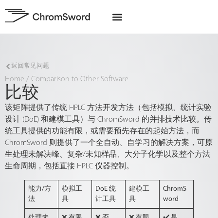
关于我们
欧盟项目
返回常见问题
Home
/
Comparison to Other Software
比较
该矩阵提供了传统 HPLC 方法开发方法（包括模拟、统计实验
设计 (DoE) 和建模工具）与 ChromSword 的并排技术比较。传
统工具提供的功能有限，或需要预先存在的起始方法，而
ChromSword 则提供了一个全自动、自学习的解决方案，可原
生处理未解决峰、复杂/未知样品、大分子化学以及整个方法
生命周期，包括直接 HPLC 仪器控制。
能力/方
模拟工
DoE 统
建模工
ChromS
法
具
计工具
具
word
处理
未
❌ 有限
❌ 否
❌ 有限
✔️ 是