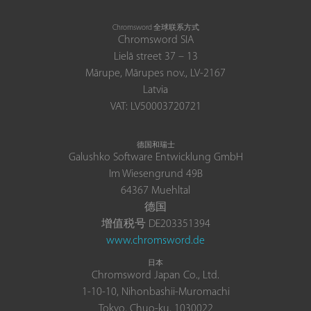
Chromsword 全球联系方式
Chromsword SIA
Lielā street 37 – 13
Mārupe, Mārupes nov., LV-2167
Latvia
VAT: LV50003720721
德国和瑞士
Galushko Software Entwicklung GmbH
Im Wiesengrund 49B
64367 Muehltal
德国
增值税号 DE203351394
www.chromsword.de
日本
Chromsword Japan Co., Ltd.
1-10-10, Nihonbashii-Muromachi
Tokyo, Chuo-ku, 1030022