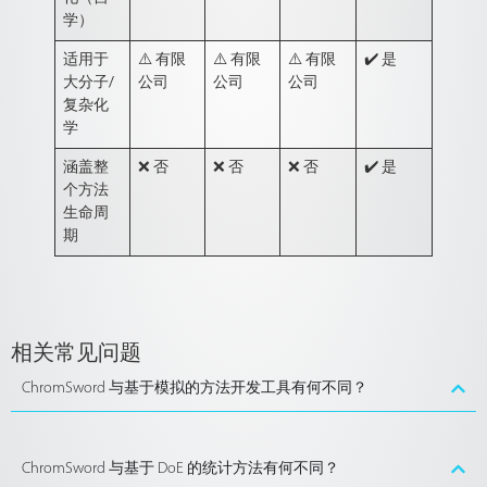
学）
适用于
⚠️ 有限
⚠️ 有限
⚠️ 有限
✔️ 是
大分子/
公司
公司
公司
复杂化
学
涵盖
整
❌ 否
❌ 否
❌ 否
✔️ 是
个方法
生命周
期
相关常见问题
ChromSword 与基于模拟的方法开发工具有何不同？
ChromSword 与基于 DoE 的统计方法有何不同？