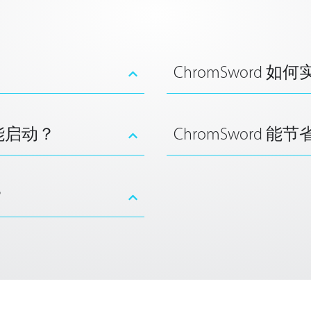
ChromSword 
才能启动？
ChromSword 
？