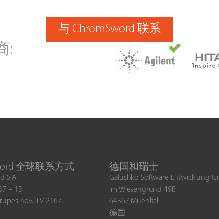
与 ChromSword 联系
商:
sword 全球联系方式
德国和瑞士
d SIA
Galushko Software Entwicklung 
 37 – 13
Im Wiesengrund 49B
rupes nov., LV-2167
64367 Muehltal
德国