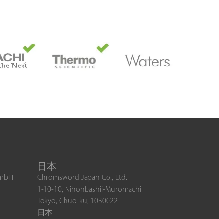
日本
GmbH
Chromsword Japan Co., Ltd.
1-10-10, Nihonbashii-Muromachi
Tokyo, Chuo-ku, 1030022
日本