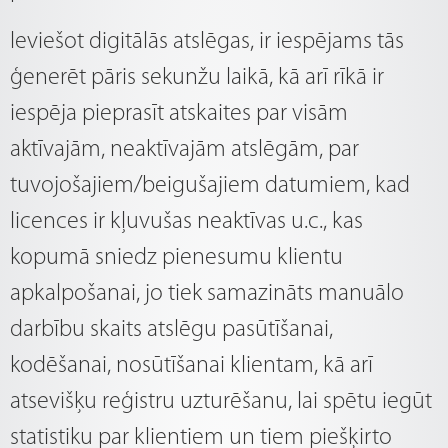
Ieviešot digitālās atslēgas, ir iespējams tās
ģenerēt pāris sekunžu laikā, kā arī rīkā ir
iespēja pieprasīt atskaites par visām
aktīvajām, neaktīvajām atslēgām, par
tuvojošajiem/beigušajiem datumiem, kad
licences ir kļuvušas neaktīvas u.c., kas
kopumā sniedz pienesumu klientu
apkalpošanai, jo tiek samazināts manuālo
darbību skaits atslēgu pasūtīšanai,
kodēšanai, nosūtīšanai klientam, kā arī
atsevišķu reģistru uzturēšanu, lai spētu iegūt
statistiku par klientiem un tiem piešķirto