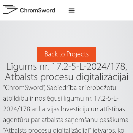
EU Projects
Back to Projects
Līgums nr. 17.2-5-L-2024/178,
Atbalsts procesu digitalizācijai
“ChromSword”, Sabiedrība ar ierobežotu
atbildību ir noslēgusi līgumu nr. 17.2-5-L-
2024/178 ar Latvijas Investīciju un attīstības
aģentūru par atbalsta saņemšanu pasākuma
“Atbalsts procesu digitalizācijai“ ietvaros, ko